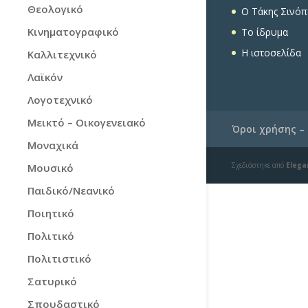
Θεολογικό
O Τάκης Σινό
Kινηματογραφικό
To ίδρυμα
Η ιστοσελίδα
Καλλιτεχνικό
Λαϊκόν
Λογοτεχνικό
Μεικτό – Οικογενειακό
Όροι χρήσης –
Μοναχικά
Σχεδιάστηκε από
Elega
Μουσικό
Παιδικό/Νεανικό
Ποιητικό
Πολιτικό
Πολιτιστικό
Σατυρικό
Σπουδαστικό