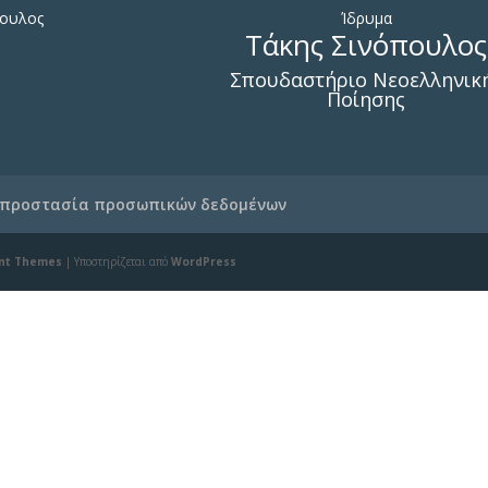
πουλος
Ίδρυμα
Τάκης Σινόπουλος
Σπουδαστήριο Νεοελληνικ
Ποίησης
 προστασία προσωπικών δεδομένων
nt Themes
| Υποστηρίζεται από
WordPress