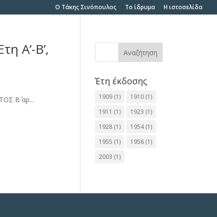
O Τάκης Σινόπουλος
To ίδρυμα
Η ιστοσελίδα
η Α’-Β’,
Αναζήτηση
Έτη έκδοσης
1909
(1)
1910
(1)
ΟΣ Β΄ αρ...
1911
(1)
1923
(1)
1928
(1)
1954
(1)
1955
(1)
1956
(1)
2003
(1)