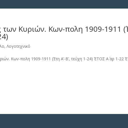
 των Κυριών. Κων-πολη 1909-1911 (Έτ
24)
λο
,
Λογοτεχνικό
ιών. Κων-πολη 1909-1911 (Έτη Α’-Β’, τεύχη 1-24) ΈΤΟΣ Α΄ αρ 1-22 ΈΤ