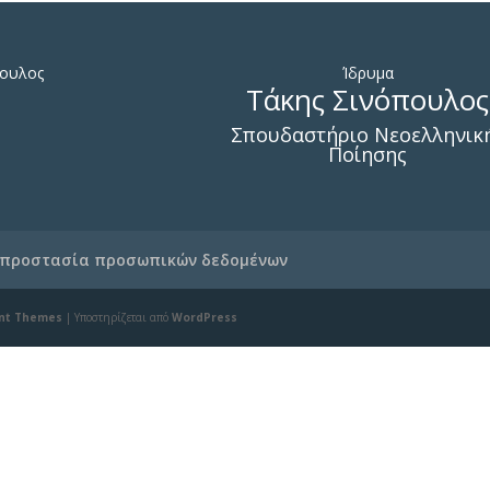
πουλος
Ίδρυμα
Τάκης Σινόπουλος
Σπουδαστήριο Νεοελληνικ
Ποίησης
 προστασία προσωπικών δεδομένων
nt Themes
| Υποστηρίζεται από
WordPress