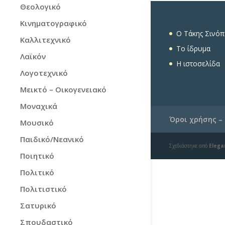
Θεολογικό
Kινηματογραφικό
O Τάκης Σινό
Καλλιτεχνικό
To ίδρυμα
Λαϊκόν
Η ιστοσελίδα
Λογοτεχνικό
Μεικτό – Οικογενειακό
Μοναχικά
Όροι χρήσης –
Μουσικό
Παιδικό/Νεανικό
Σχεδιάστηκε από
Elega
Ποιητικό
Πολιτικό
Πολιτιστικό
Σατυρικό
Σπουδαστικό