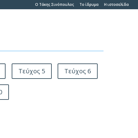
O Τάκης Σινόπουλος
To ίδρυμα
Η ιστοσελίδα
Τεύχος 5
Τεύχος 6
0