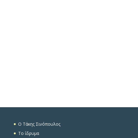
O Τάκης Σινόπουλος
To ίδρυμα